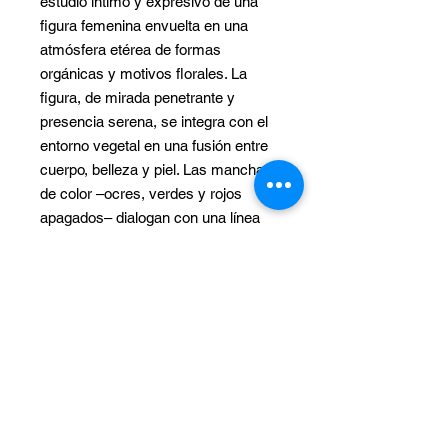
estudio íntimo y expresivo de una
figura femenina envuelta en una
atmósfera etérea de formas
orgánicas y motivos florales. La
figura, de mirada penetrante y
presencia serena, se integra con el
entorno vegetal en una fusión entre
cuerpo, belleza y piel. Las manchas
de color –ocres, verdes y rojos
apagados– dialogan con una línea
gestual que insinúa sin delimitar,
evocando el movimiento del
pensamiento o del recuerdo.
INFORMACIÓN DE
PRODUCTO
Detalles de la obra
POLÍTICA DE
Técnica : Acuarela, Tinta china en