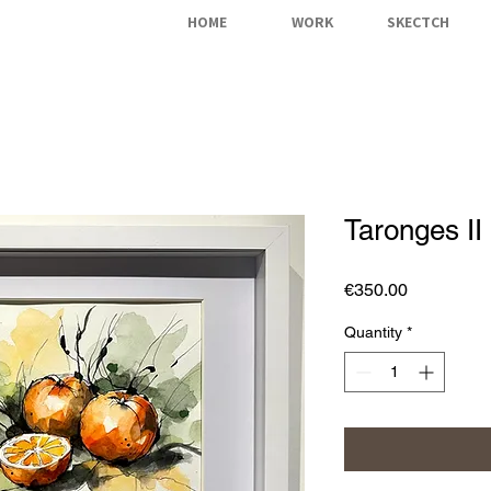
HOME
WORK
SKECTCH
Taronges II
Price
€350.00
Quantity
*