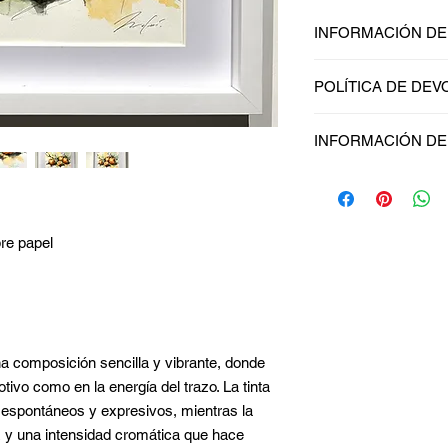
INFORMACIÓN D
Detalles de la obra
POLÍTICA DE DE
Técnica : Acuarel
Enmarcado : Mad
Soy una política de 
under glass
INFORMACIÓN DE
oportunidad ideal par
Obra enmarcada
hacer en caso de no 
Dimensiones : 4
Soy la Política de env
Al ofrecerles una polí
información sobre tu
generas confianza y c
embalaje. Ofrecer un
saben que en tu tien
sencilla, genera confi
bre papel
altos niveles de segu
pues saben que en t
con altos niveles de 
a composición sencilla y vibrante, donde
tivo como en la energía del trazo. La tinta
 espontáneos y expresivos, mientras la
z y una intensidad cromática que hace